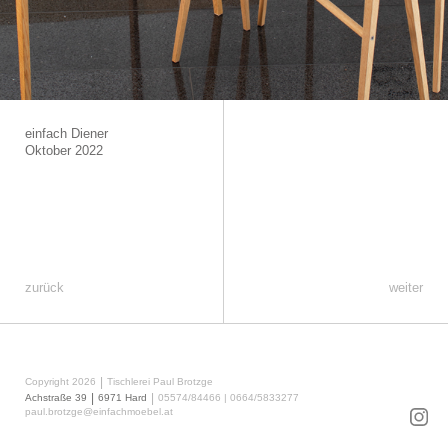
einfach Diener
Oktober 2022
zurück
weiter
|
Copyright 2026
Tischlerei Paul Brotzge
|
|
Achstraße 39
6971 Hard
05574/84466
|
0664/5833277
paul.brotzge@einfachmoebel.at